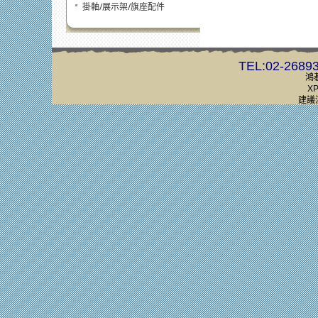
掛軸/展示架/旗座配件
TEL:02-2689
鴻
XP
建議流