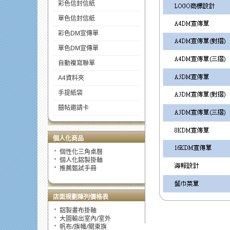
彩色信封信紙
單色信封信紙
彩色DM宣傳單
單色DM宣傳單
自動複寫聯單
A4資料夾
手提紙袋
囍帖邀請卡
個人化商品
個性化三角桌曆
個人化鋁製掛軸
推薦甄試手冊
店面規劃陳列價格表
鋁製畫布掛軸
大圖輸出室內/室外
帆布/旗幟/關東旗